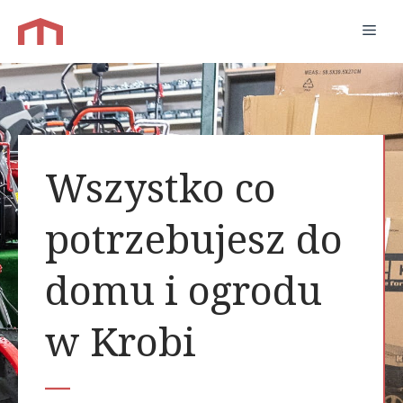
Przejdź
Men
do
treści
Wszystko co
potrzebujesz do
domu i ogrodu
w Krobi